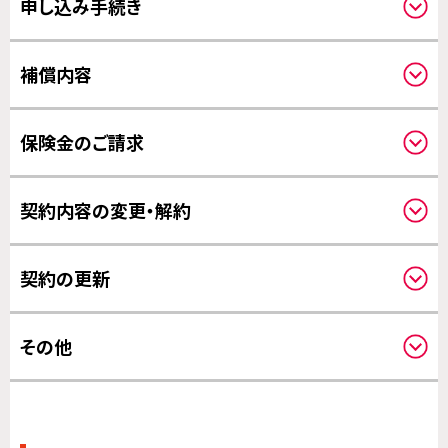
申し込み手続き
申し込みされる方と補償の対象になる方
必要事項
補償内容
写真について
クーリングオフについて
補償対象について
保険金のご請求
対象事故について
補償の対象となる費用について
請求方法について
補償開始日について
契約内容の変更・解約
修理について
保険金のお支払いについて
対象機器の変更について
契約の更新
その他の変更について
更新について
その他
その他