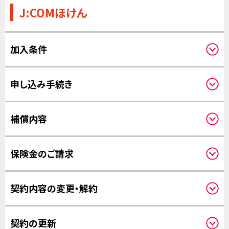
J:COMほけん
加入条件
申し込みされる方と補償の対象になる方
申し込み手続き
保険料のお支払いについて
補償内容
クーリングオフについて
補償開始日について
保険金のご請求
請求方法について
契約内容の変更・解約
保険金のお支払いについて
その他の変更について
契約の更新
解約について