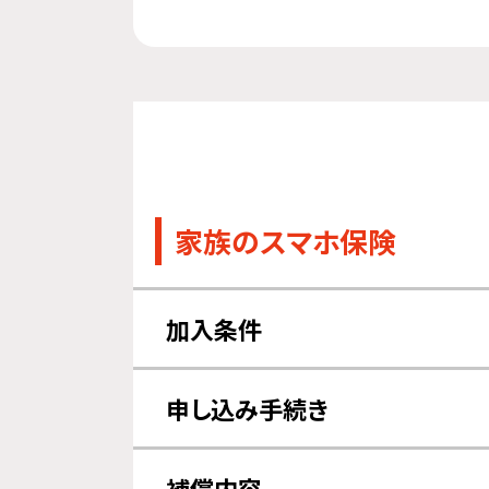
家族のスマホ保険
加入条件
対象機器について
申し込み
申し込み手続き
必要事項
写真について
補償内容