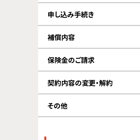
申し込み手続き
対象機器について
クーリン
補償内容
補償対象について
補償の対
保険金のご請求
請求方法について
契約内容の変更・解約
その他の変更について
その他
その他