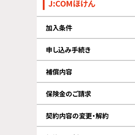
J:COMほけん
加入条件
申し込みされる方と補償の対象になる
申し込み手続き
保険料のお支払いについて
補償内容
補償開始日について
保険金のご請求
請求方法について
保険金の
契約内容の変更・解約
その他の変更について
解約