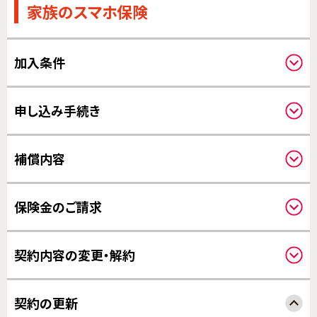
家族のスマホ保険
加入条件
対象機器について
申し込み手続き
申し込みされる方と補償の対象になる方
必要事項
補償内容
写真について
クーリングオフについて
補償対象について
保険金のご請求
対象事故について
補償の対象となる費用について
請求方法について
補償開始日について
契約内容の変更・解約
修理について
保険金のお支払いについて
対象機器の変更について
契約の更新
その他の変更について