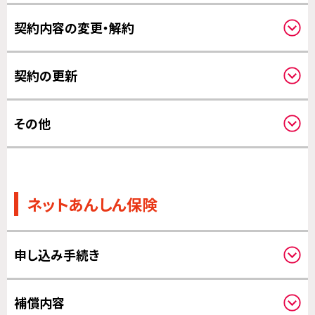
補償の対象となる費用について
請求方法について
補償開始日について
契約内容の変更・解約
修理について
保険金のお支払いについて
対象機器の変更について
契約の更新
その他の変更について
更新について
その他
その他
ネットあんしん保険
申し込み手続き
対象機器について
補償内容
クーリングオフについて