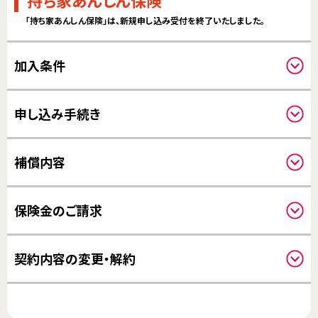
持ち家あんしん保険
「持ち家あんしん保険」は、新規申し込み受付を終了いたしました。
加入条件
対象住宅について
申し込み手続き
クーリングオフについて
補償内容
補償対象について
保険金のご請求
補償開始日について
請求方法について
契約内容の変更・解約
その他の変更について