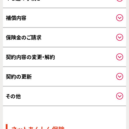
必要事項
補償内容
写真について
クーリングオフについて
補償対象について
保険金のご請求
対象事故について
補償の対象となる費用について
請求方法について
補償開始日について
契約内容の変更・解約
修理について
保険金のお支払いについて
対象機器の変更について
契約の更新
その他の変更について
更新について
その他
その他