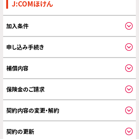
J:COMほけん
加入条件
申し込みされる方と補償の対象になる方
申し込み手続き
保険料のお支払いについて
補償内容
クーリングオフについて
補償開始日について
保険金のご請求
請求方法について
契約内容の変更・解約
保険金のお支払いについて
その他の変更について
契約の更新
解約について