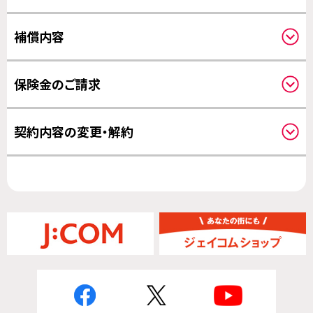
クーリングオフについて
補償内容
補償対象について
保険金のご請求
補償開始日について
請求方法について
契約内容の変更・解約
その他の変更について