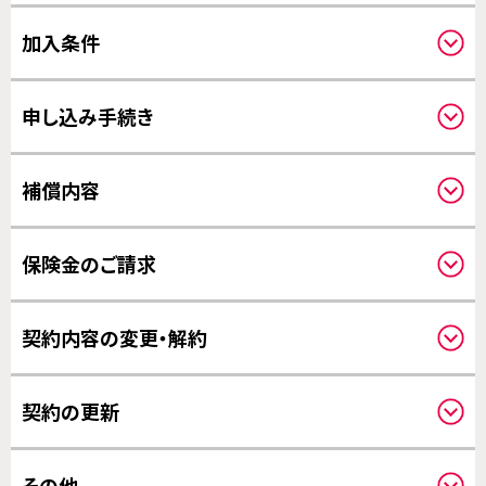
加入条件
対象機器について
申し込み手続き
申し込みされる方と補償の対象になる方
必要事項
補償内容
写真について
クーリングオフについて
補償対象について
保険金のご請求
対象事故について
補償の対象となる費用について
請求方法について
補償開始日について
契約内容の変更・解約
修理について
保険金のお支払いについて
対象機器の変更について
契約の更新
その他の変更について
更新について
その他