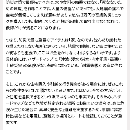
防災対策で最優先すべきは、水や食料の備蓄ではなく、「死なないた
めの環境」を作ることです。大量の備蓄品があっても、大地震の揺れで
自宅が倒壊してしまえば意味がありません。3万円の高級防災リュッ
クを購入しても、収納していた戸棚が転倒して取り出せなくなれば、
後悔だけが残ることになります。
つまり、防災で最も重要なアイテムは「家」なのです。沈んだり崩れた
り燃えたりしない場所に建っている、地震で倒壊しない家に住むこと
が何よりも重要で、ここはお金をかけなければならない所です。より
具体的には、ハザードマップで、「津波・浸水（洪水・内水氾濫・高潮）・
土砂災害」の危険がない場所に建っている、「耐震等級3」の家に住む
ことです。
もし、これから住宅購入や引越を行う機会がある場合には、ぜひこれ
らの条件を気にして頂きたいと思います。とはいえ、全ての方がこうし
た住宅を選択できるという訳ではないのも事実です。そのため、ハザ
ードマップなどで危険が想定される場所にお住まいの場合は、身に危
険が生じた場合に「素早く安全な」避難を実施するため、事前に非常
持出袋などを用意し、避難先の場所とルートを確認しておくことが重
要です。