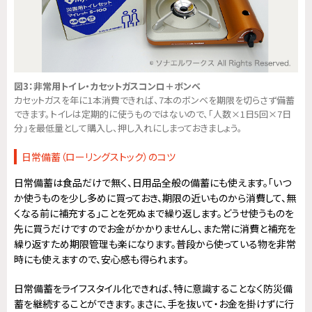
図3：非常用トイレ・カセットガスコンロ＋ボンベ
カセットガスを年に1本消費できれば、7本のボンベを期限を切らさず備蓄
できます。トイレは定期的に使うものではないので、「人数×1日5回×7日
分」を最低量として購入し、押し入れにしまっておきましょう。
日常備蓄（ローリングストック）のコツ
日常備蓄は食品だけで無く、日用品全般の備蓄にも使えます。「いつ
か使うものを少し多めに買っておき、期限の近いものから消費して、無
くなる前に補充する」ことを死ぬまで繰り返します。どうせ使うものを
先に買うだけですのでお金がかかりませんし、また常に消費と補充を
繰り返すため期限管理も楽になります。普段から使っている物を非常
時にも使えますので、安心感も得られます。
日常備蓄をライフスタイル化できれば、特に意識することなく防災備
蓄を継続することができます。まさに、手を抜いて・お金を掛けずに行