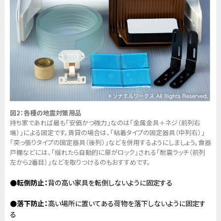
図2：各種の地震対策用品
持ち家であれば最も「安価かつ強力」なのは「金属金具＋ネジ（前列右
端）」による固定です。賃貸の場合は、「粘着タイプの固定器具（中列右）」
「突っ張りタイプの固定器具（後列）」などを併用するようにしましょう。食器
戸棚などには、「揺れたら自動的に扉がロック」される「耐震ラッチ（前列
左から2番目）」などを取りつけるのもおすすめです。
●転倒防止：
背の高い家具を転倒しないように固定する
●落下防止：
高い場所に置いてある荷物を落下しないように固定す
る