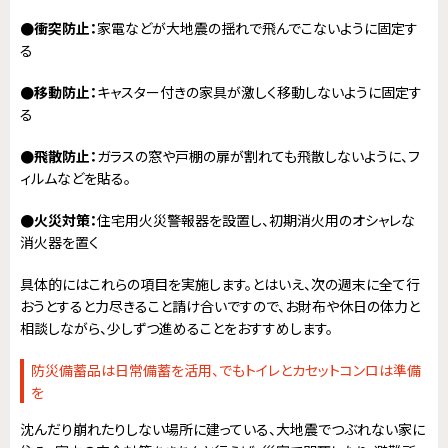
●衝突防止：
家電などが大地震の揺れで飛んでこないように固定す
る
●移動防止：
キャスター付きの家具が激しく移動しないように固定す
る
●飛散防止：
ガラスの窓や戸棚の扉が割れても飛散しないように、フ
ィルムなどを貼る。
●火災対策：
住宅用火災警報器を設置し、初期消火用のオシャレな
消火器を置く
具体的にはこれらの項目を実施します。とはいえ、次の週末に全て行
おうとすると力尽きること請け合いですので、お財布や休日の体力と
相談しながら、少しずつ進めることをおすすめします。
防災備蓄品は日常備蓄を活用、でもトイレとカセットコンロは準備
を
沈んだり崩れたりしない場所に建っている、大地震でつぶれない家に